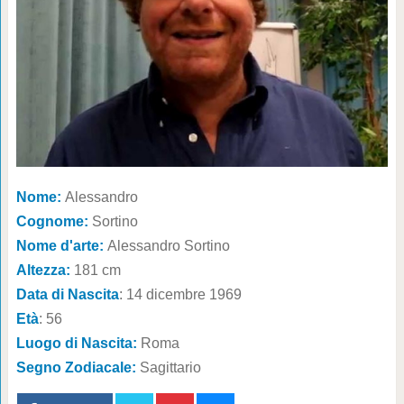
Nome:
Alessandro
Cognome:
Sortino
Nome d'arte:
Alessandro Sortino
Altezza:
181 cm
Data di Nascita
: 14 dicembre 1969
Età
: 56
Luogo di Nascita:
Roma
Segno Zodiacale:
Sagittario