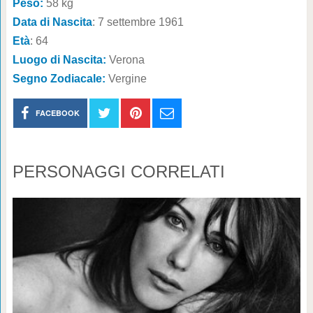
Peso:
58 kg
Data di Nascita
: 7 settembre 1961
Età
: 64
Luogo di Nascita:
Verona
Segno Zodiacale:
Vergine
FACEBOOK
PERSONAGGI CORRELATI