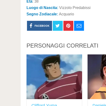
Età
: 38
Luogo di Nascita:
Vizzolo Predabissi
Segno Zodiacale:
Acquario
FACEBOOK
PERSONAGGI CORRELATI
Clifford Yuma
Daniel