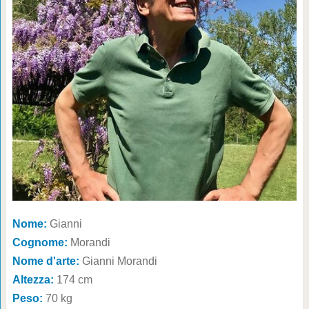
Nome:
Gianni
Cognome:
Morandi
Nome d'arte:
Gianni Morandi
Altezza:
174 cm
Peso:
70 kg