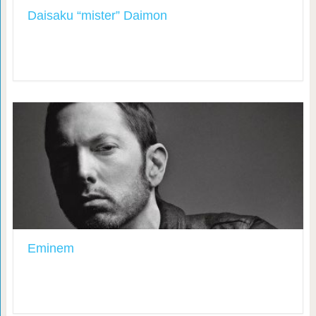
Daisaku “mister” Daimon
Eminem