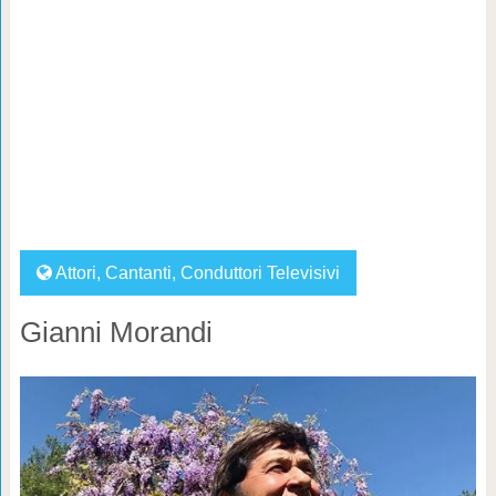
Attori
,
Cantanti
,
Conduttori Televisivi
Gianni Morandi