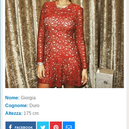
Nome:
Giorgia
Cognome:
Duro
Altezza:
175 cm
FACEBOOK