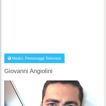
Medici
,
Personaggi Televisivi
Giovanni Angiolini