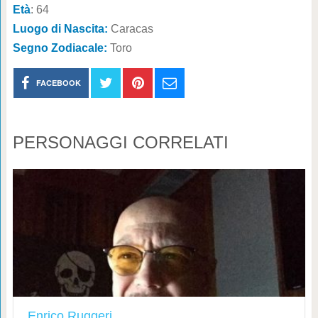
Età
: 64
Luogo di Nascita:
Caracas
Segno Zodiacale:
Toro
FACEBOOK
PERSONAGGI CORRELATI
Enrico Ruggeri