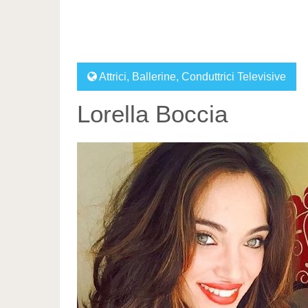
Attrici
,
Ballerine
,
Conduttrici Televisive
Lorella Boccia