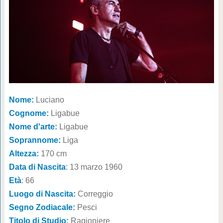
Nome:
Luciano
Cognome:
Ligabue
Nome d'arte:
Ligabue
Soprannome:
Liga
Altezza:
170 cm
Data di Nascita
: 13 marzo 1960
Età
: 66
Luogo di Nascita:
Correggio
Segno Zodiacale:
Pesci
Titolo di Studio:
Ragioniere