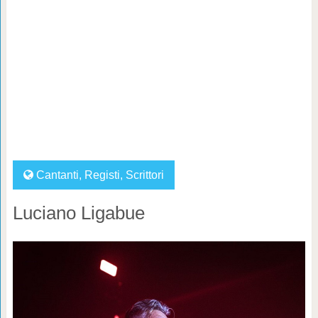
Cantanti
,
Registi
,
Scrittori
Luciano Ligabue