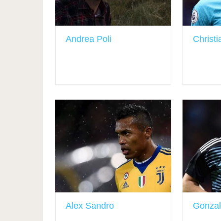
Andrea Poli
Christi
Alex Sandro
Gonzal