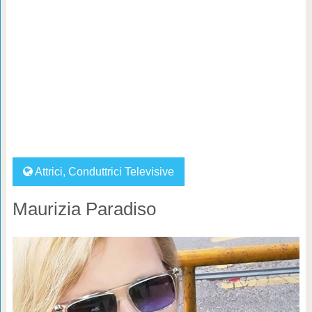
Attrici
,
Conduttrici Televisive
Maurizia Paradiso