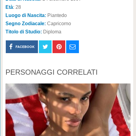
Età
: 28
Luogo di Nascita:
Piantedo
Segno Zodiacale:
Capricorno
Titolo di Studio:
Diploma
FACEBOOK
PERSONAGGI CORRELATI