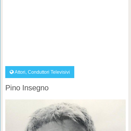
Attori
,
Conduttori Televisivi
Pino Insegno