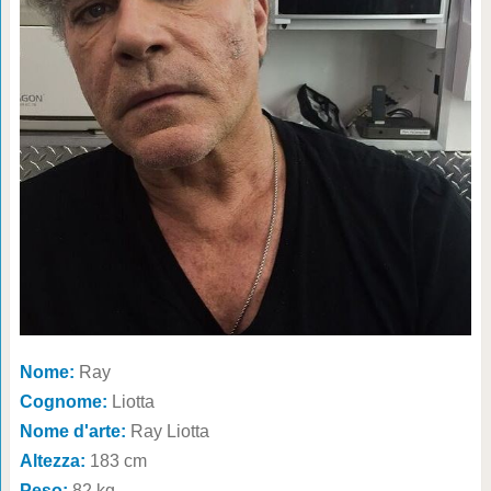
Nome:
Ray
Cognome:
Liotta
Nome d'arte:
Ray Liotta
Altezza:
183 cm
Peso:
82 kg