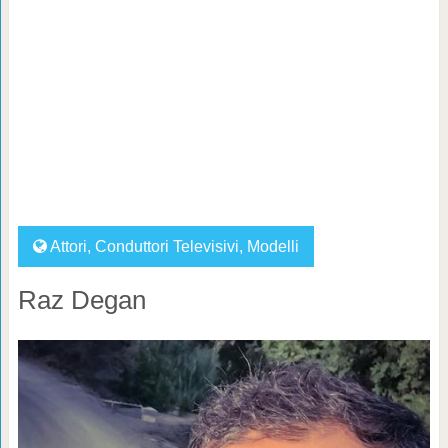
Attori
,
Conduttori Televisivi
,
Modelli
Raz Degan