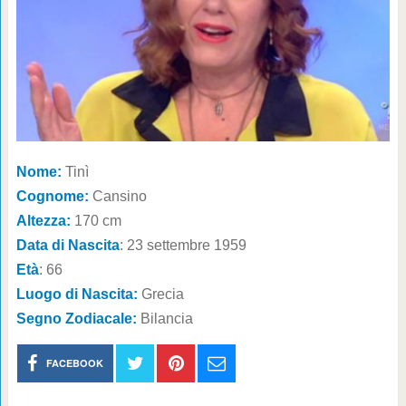
Nome:
Tinì
Cognome:
Cansino
Altezza:
170 cm
Data di Nascita
: 23 settembre 1959
Età
: 66
Luogo di Nascita:
Grecia
Segno Zodiacale:
Bilancia
FACEBOOK