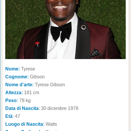
Nome:
Tyrese
Cognome:
Gibson
Nome d'arte:
Tyrese Gibson
Altezza:
181 cm
Peso:
78 kg
Data di Nascita
: 30 dicembre 1978
Età
: 47
Luogo di Nascita:
Watts