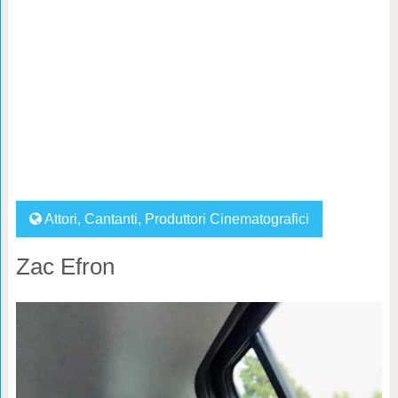
Attori
,
Cantanti
,
Produttori Cinematografici
Zac Efron