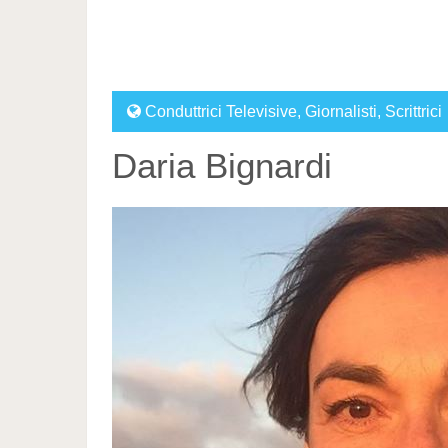
Conduttrici Televisive
,
Giornalisti
,
Scrittrici
Daria Bignardi