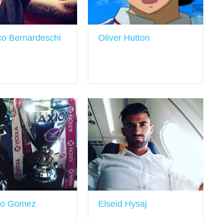
co Bernardeschi
Oliver Hutton
vo Gomez
Elseid Hysaj