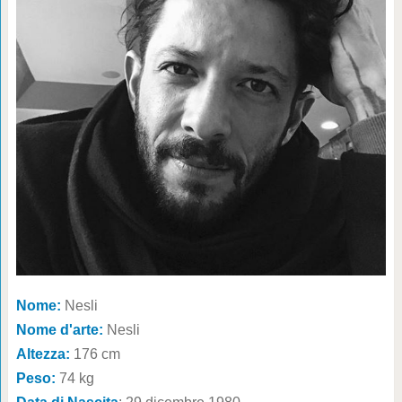
Nome:
Nesli
Nome d'arte:
Nesli
Altezza:
176 cm
Peso:
74 kg