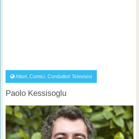
Attori
,
Comici
,
Conduttori Televisivi
Paolo Kessisoglu