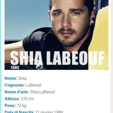
Nome:
Shia
Cognome:
LaBeouf
Nome d'arte:
Shia LaBeouf
Altezza:
176 cm
Peso:
72 kg
Data di Nascita
: 11 giugno 1986